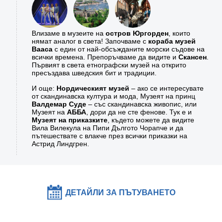
Влизаме в музеите на
остров Юргорден
, които
нямат аналог в света! Започваме с
кораба музей
Вааса
с един от най-обсъжданите морски съдове на
всички времена. Препоръчваме да видите и
Скансен
.
Първият в света етнографски музей на открито
пресъздава шведския бит и традиции.
И още:
Нордическият музей
– ако се интересувате
от скандинавска култура и мода, Музеят на принц
Валдемар Суде
– със скандинавска живопис, или
Музеят на
АББА
, дори да не сте фенове. Тук е и
Музеят на приказките
, където можете да видите
Вила Вилекула на Пипи Дългото Чорапче и да
пътешествате с влакче през всички приказки на
Астрид Линдгрен.
ДЕТАЙЛИ ЗА ПЪТУВАНЕТО