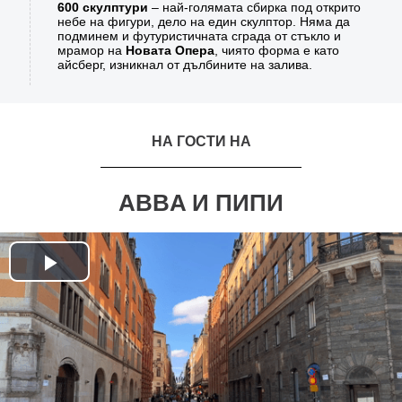
600 скулптури
– най-голямата сбирка под открито
небе на фигури, дело на един скулптор. Няма да
подминем и футуристичната сграда от стъкло и
мрамор на
Новата Опера
, чиято форма е като
айсберг, изникнал от дълбините на залива.
НА ГОСТИ НА
ABBA И ПИПИ
Play
Video