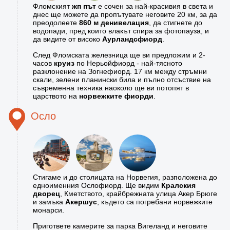
Фломският
жп път
е сочен за най-красивия в света и
днес ще можете да пропътувате неговите 20 км, за да
преодолеете
860 м денивелация
, да стигнете до
водопади, пред които влакът спира за фотопауза, и
да видите от високо
Аурландсфиорд
.
След Фломската железница ще ви предложим и 2-
часов
круиз
по Нерьойфиорд - най-тясното
разклонение на Зогнефиорд. 17 км между стръмни
скали, зелени планински била и пълно отсъствие на
съвременна техника наоколо ще ви потопят в
царството на
норвежките фиорди
.
Осло
Стигаме и до столицата на Норвегия, разположена до
едноименния Ослофиорд. Ще видим
Кралския
дворец
, Кметството, крайбрежната улица Акер Брюге
и замъка
Акершус
, където са погребани норвежките
монарси.
Пригответе камерите за парка Вигеланд и неговите