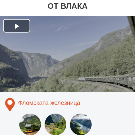
ОТ ВЛАКА
Play
Video
Фломската железница