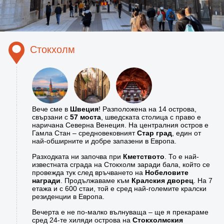
Стокхолм
Вече сме в
Швеция
! Разположена на 14 острова,
свързани с
57 моста
, шведската столица с право е
наричана Северна Венеция. На централния остров е
Гамла Стан – средновековният
Стар град
, един от
най-обширните и добре запазени в Европа.
Разходката ни започва при
Кметството
. То е най-
известната сграда на Стокхолм заради бала, който се
провежда тук след връчването на
Нобеловите
награди
. Продължаваме към
Кралския дворец
. На 7
етажа и с 600 стаи, той е сред най-големите кралски
резиденции в Европа.
Вечерта е не по-малко вълнуваща – ще я прекараме
сред 24-те хиляди острова на
Стокхолмския