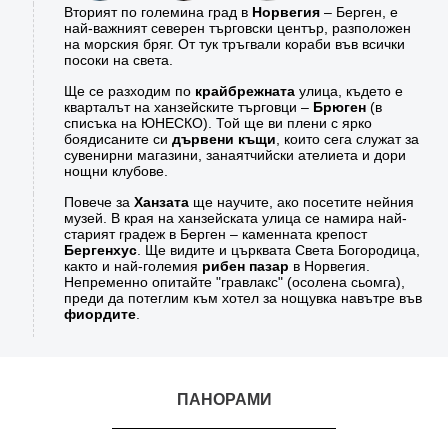
Вторият по големина град в
Норвегия
– Берген, е
най-важният северен търговски център, разположен
на морския бряг. От тук тръгвали кораби във всички
посоки на света.
Ще се разходим по
крайбрежната
улица, където е
кварталът на ханзейските търговци –
Брюген
(в
списъка на ЮНЕСКО). Той ще ви плени с ярко
боядисаните си
дървени къщи
, които сега служат за
сувенирни магазини, занаятчийски ателиета и дори
нощни клубове.
Повече за
Ханзата
ще научите, ако посетите нейния
музей. В края на ханзейската улица се намира най-
старият градеж в Берген – каменната крепост
Бергенхус
. Ще видите и църквата Света Богородица,
както и най-големия
рибен пазар
в Норвегия.
Непременно опитайте "гравлакс" (осолена сьомга),
преди да потеглим към хотел за нощувка навътре във
фиордите
.
ПАНОРАМИ