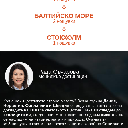
БАЛТИЙСКО МОРЕ
2 нощувки
СТОКХОЛМ
1 нощувка
Рада Овчарова
Мениджър дестинации
Коя е най-щастливата страна в света? Всяка година
Дания,
Норвегия, Финландия и Швеция
се редуват за титлата, сочат
докладите на ООН за световното щастие. Нека ви отведем до
столиците
им, за да попием от техния поглед към живота и да
се насладим на изумителната им природа. Очакват ви:
✔️ 3 нощувки в каюти при прекосяването с кораб на
Северно и