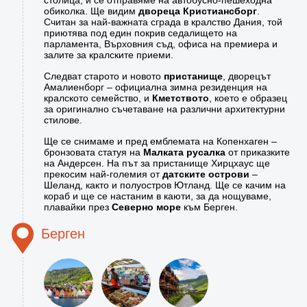
столица, и се отправяме на автобусно-пешеходна
обиколка. Ще видим
двореца Кристиансборг
.
Считан за най-важната сграда в кралство Дания, той
приютява под един покрив седалището на
парламента, Върховния съд, офиса на премиера и
залите за кралските приеми.
Следват старото и новото
пристанище
, дворецът
Амалиенборг – официална зимна резиденция на
кралското семейство, и
Кметството
, което е образец
за оригинално съчетаване на различни архитектурни
стилове.
Ще се снимаме и пред емблемата на Копенхаген –
бронзовата статуя на
Малката русалка
от приказките
на Андерсен. На път за пристанище Хирцхаус ще
прекосим най-големия от
датските острови
–
Шеланд, както и полуостров Ютланд. Ще се качим на
кораб и ще се настаним в каюти, за да нощуваме,
плавайки през
Северно море
към Берген.
Берген