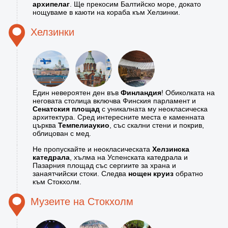
архипелаг
. Ще прекосим Балтийско море, докато
нощуваме в каюти на кораба към Хелзинки.
Хелзинки
Един невероятен ден във
Финландия
! Обиколката на
неговата столица включва Финския парламент и
Сенатския площад
с уникалната му неокласическа
архитектура. Сред интересните места е каменната
църква
Темпелиаукио
, със скални стени и покрив,
облицован с мед.
Не пропускайте и неокласическата
Хелзинска
катедрала
, хълма на Успенската катедрала и
Пазарния площад със сергиите за храна и
занаятчийски стоки. Следва
нощен круиз
обратно
към Стокхолм.
Музеите на Стокхолм