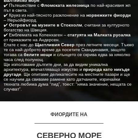
Балтийско море
.
✔️ Пътешествие с
Фломската железница
по най-красивия жп
път в света.
✔️ Круиз из най-тясното разклонение на
норвежките фиорди
– Нерьойфиорд.
✔️
Островът на музеите в Стокхолм
, считани за културното
богатство на Швеция.
✔️ Емблемата на Копенхаген –
статуята на Малката русалка
от приказките на Андерсен.
Елате с нас до
Щастливия Север
през летните месеци. Тъкмо
те са най-доброто време да посетите Скандинавия, защото
тогава са
белите нощи
и слънцето се скрива едва за няколко
часа след полунощ.
Ще използваме дългите дни, за да видим уникална
архитектура, впечатляващо изкуство и
природа като никъде
другаде
. Ще опитаме деликатесите на местните пазари и ще
се научим да свиваме рамене като датчаните, изричайки
тяхната любима дума “пид”, тоест: “няма значение, нещата се
случват”.
ФИОРДИТЕ НА
СЕВЕРНО МОРЕ