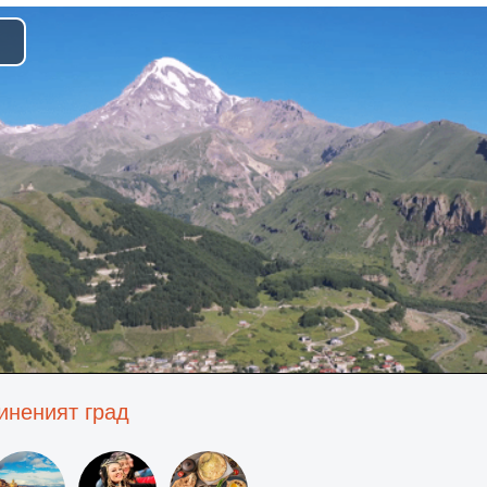
lay
ideo
иненият град