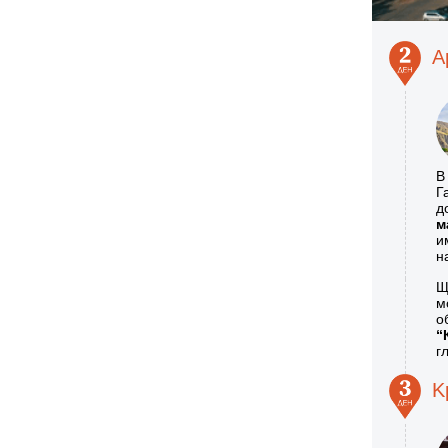
А
В
Г
д
м
и
н
Щ
м
о
“
г
K