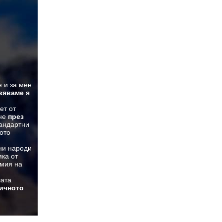
я и за мен
вяваме я
ет от
ане
през
тандартни
ото
ни народи
яка от
имия на
шата
тичното