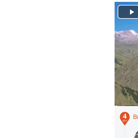
P
V
В