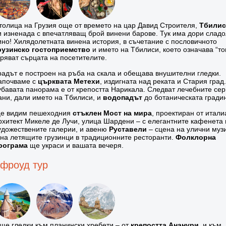
толица на Грузия още от времето на цар Давид Строителя,
Тбили
и изненада с впечатляващ брой винени барове. Тук има дори сладо
ино! Хилядолетната винена история, в съчетание с пословичното
рузинско гостоприемство
и името на Тбилиси, което означава “то
гряват сърцата на посетителите.
радът е построен на ръба на скала и обещава внушителни гледки.
апочваме с
църквата Метехи
, издигната над реката и Стария град
убавата панорама е от крепостта Нарикала. Следват лечебните се
ани, дали името на Тбилиси, и
водопадът
до ботаническата гради
е видим пешеходния
стъклен Мост на мира
, проектиран от итали
рхитект Микеле де Лучи, улица Шардени – с елегантните кафенета 
удожествените галерии, и авеню
Руставели
– сцена на улични муз
 на летящите грузинци в традиционните ресторанти.
Фолклорна
рограма
ще украси и вашата вечеря.
фроуд тур
ще гледки към планински хребети – от
крепостта Ананури
, и към