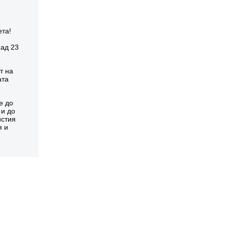
ета!
над 23
т на
ата
е до
 и до
истия
я и