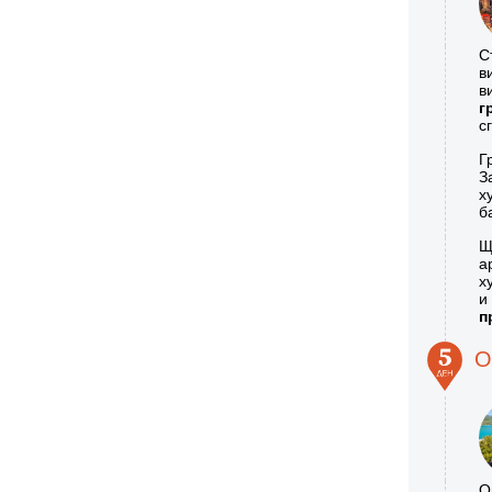
С
в
в
г
с
Г
З
х
б
Щ
а
х
и
п
О
О