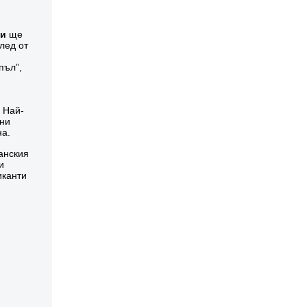
си
ще
лед от
пъл”,
. Най-
рни
на.
анския
и
иканти