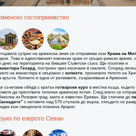
рменско гостоприемство
 първата сутрин на арменска земя се отправяме към
Храма на Ми
арни. Това е единственият езически храм от гръцко-римско време, 
о днес на територията на бившия Съветски съюз. Ще посетим и
анастира Гехард
, построен чрез изсичане в скалите. Според леген
мето на манастира е свързано с
копието
, пронизало тялото на Хри
а кръста. Копието е една от реликвите, съхранявани в Армения.
е съчетаем обяда с кратък
готварски курс
в местна къща, където
ожете да приготвите типични арменски ястия. След което се отпра
биколка из Розовия град, както е известен Ереван. Ще стигнем до
п
Каскадите”
с неговите над 570 стъпала до върха, откъдето се разк
ледка към свещената планина Арарат.
руиз по езерото Севан