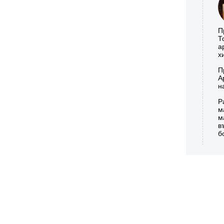
П
Т
а
х
П
А
н
Р
м
м
в
б