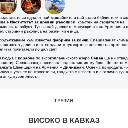
редставете си една от най-мащабните и най-стари библиотеки в св
ова е
Институтът за древни ръкописи
, кръстен на създателя на
рменската азбука. Тук са най-древните манускрипти на Армения и 
ил. старинни ръкописа на различни езици.
родължаваме към известна
фабрика за коняк
. Специалният клима
раратската долина и отглежданите тук сортове печелят на арменск
апитка почитатели по цял свят.
азходка с
корабче
по високопланинското езеро
Севан
ще ни отвед
анастир Севанаванк, надвиснал над скалистия му бряг. Ще стигнем
алката Швейцария на Армения –
Дилиджан
. Освен с природата, ч
ъздух и уелнес центровете си, градчето е известно и с отлична кухн
огат културен живот.
ГРУЗИЯ
ВИСОКО В КАВКАЗ