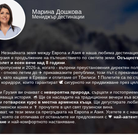
Марина Дошкова
Мениджър дестинации
🏔️ Незнайната земя между Европа и Азия е наша любима дестинаци
курзия е продължение на пътешествието по светите земи.
Осъщест
олет и есен вече над 8 години
.
ропуснем и 2026-а, когато - въпреки преустановения директен пол
- отново летим до ✈️ прикавказките републики, този път с прекачв
л
, като кацаме в Ереван и отлитаме от Тбилиси. ❗ Полетите са по с
коридори, които гарантират 🕊️ сигурното ни придвижване през цял
и Грузия ви очакват с
невероятна природа
, сърцати и гостоприем
ляваща история. 🥣 Ще се насладите на традиционни вечери във вс
 и
готварски курс в местна арменска къща
. Ще дегустирате люб
менски коняк и 🍷 прочутите в цял свят грузински вина.
ат, че тези земи са прегръдката на Европа и Азия. Усетете я с на
 която се отличава от останалите ни предложения с 💗
най-автен
ане
и най-комфортното настаняване.