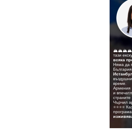
🏔️🏔️🏔️
тази екс
всяка пр
Няма да п
България 
Истанбу
въздушни 
време.
Армения 
и впечат
страните
Чърчил ар
⭐⭐⭐⭐ Казв
програма,
изживяв