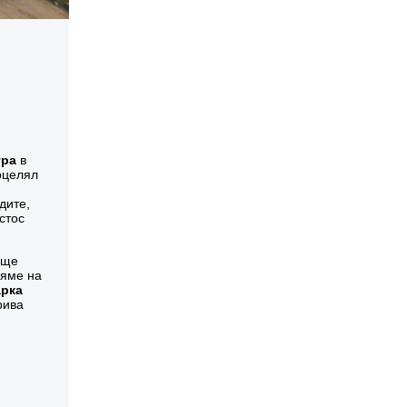
тра
в
оцелял
дите,
стос
 ще
вяме на
арка
рива